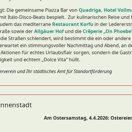
rgt: Die gemeinsame Piazza Bar von
Quadriga
,
Hotel Voll
mit Italo-Disco-Beats bespielt. Zur kulinarischen Reise und
zudem das mediterrane
Restaurant Korfu
in der Ledererst
traße sowie der
Allgäuer Hof
und die
Crêperie „On Phoebe
ie Straßen schlendert, wird bestimmt die ein oder andere 
rwartet ein stimmungsvoller Nachmittag und Abend, an de
Aktionen für echtes Urlaubsflair sorgen, sondern die Gast
igkeit und echtem „Dolce Vita“ hüllt.
derverein und Ihr städtisches Amt für Standortförderung
Innenstadt
Am Ostersamstag, 4.4.2026: Ostereier