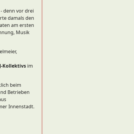
- denn vor drei
erte damals den
maten am ersten
annung, Musik
elmeier,
-Kollektivs
im
lich beim
und Betrieben
aus
mer Innenstadt.