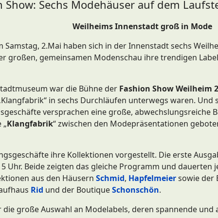
n Show: Sechs Modehäuser auf dem Laufst
Weilheims Innenstadt groß in Mode
Am Samstag, 2.Mai haben sich in der Innenstadt sechs Weilh
r großen, gemeinsamen Modenschau ihre trendigen Label
 Stadtmuseum war die Bühne der
Fashion Show Weilheim 
„Klangfabrik“ in sechs Durchläufen unterwegs waren. Und 
sgeschäfte versprachen eine große, abwechslungsreiche B
 „
Klangfabrik
“ zwischen den Modepräsentationen geboten
gsgeschäfte ihre Kollektionen vorgestellt. Die erste Ausg
15 Uhr. Beide zeigten das gleiche Programm und dauerten j
lektionen aus den Häusern
Schmid
,
Hapfelmeier
sowie der 
aufhaus
Rid
und der Boutique
Schonschön
.
 die große Auswahl an Modelabels, deren spannende und 