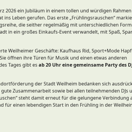
ärz 2026 ein Jubiläum in einem tollen und würdigen Rahmen 
t ins Leben gerufen. Das erste „Frühlingsrauschen“ marki
ngsreihe, die seither regelmäßig mit unterschiedlichen For
adt in ein großes Einkaufs-Event verwandelt, mit Spaß, Sp
erte Weilheimer Geschäfte: Kaufhaus Rid, Sport+Mode Hapf
ie öffnen ihre Türen für Musik und einen etwas anderen
des Tages gibt es
ab 20 Uhr eine gemeinsame Party des DJ
andortförderung der Stadt Weilheim bedanken sich ausdrück
r gute Zusammenarbeit sowie bei allen teilnehmenden DJs 
auschen“ steht damit erneut für die gelungene Verbindung 
 für einen lebendigen Start in den Frühling in der Weilhei