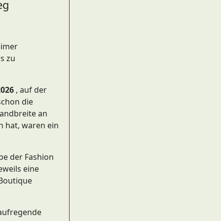
eg
eimer
s zu
2026
, auf der
schon die
andbreite an
 hat, waren ein
abe der Fashion
eweils eine
Boutique
aufregende