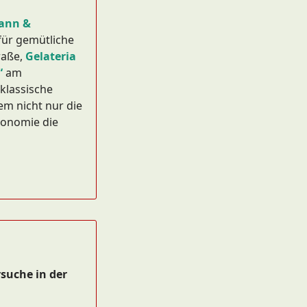
mann
&
 für gemütliche
raße,
Gelateria
“
am
klassische
m nicht nur die
ronomie die
suche in der