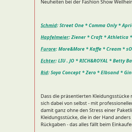
Neuheiten bei der Fashion Show Weilhei
Schmid
: Street One * Comma Only * Apri
Hapfelmeier
: Ziener * Craft * Athletic
Furore
: More&More * Kaffe * Cream * sO
Echter
: LIU . JO * RICH&ROYAL * Betty B
Rid
: Soya Concept * Zero * Elbsand * Gin
Dass die präsentierten Kleidungsstücke
sich dabei von selbst - mit professionel
damit ganz ohne den Stress einer Paketl
Kleidungsstücke, die in der Hand anders 
Rückgaben - das alles fällt beim Einkauf