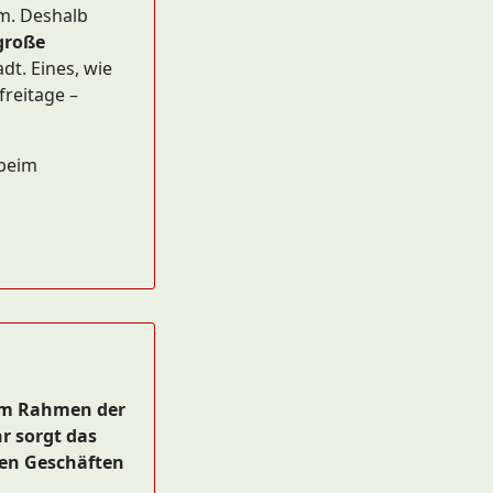
m. Deshalb
große
dt. Eines, wie
reitage –
 beim
 im Rahmen der
r sorgt das
ten Geschäften