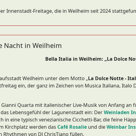
er Innenstadt-Freitage, die in Weilheim seit 2024 stattgef
he Nacht in Weilheim
Bella Italia in Weilheim: „La Dolce Not
inkaufsstadt Weilheim unter dem Motto „
La Dolce Notte - Ita
eitag ein, der ganz im Zeichen von Musica Italiana, Italo D
 Gianni Quarta mit italienischer Live-Musik von Anfang an 
t das Lebensgefühl der Lagunenstadt ein: Der
Weinladen In
h in eine typisch venezianische Cicchetti-Bar, die feine Hä
Am Kirchplatz werden das
Café Rosalie
und die
Weinbar Ins
 Rhythmen von DJ ChrisTiano füllen.